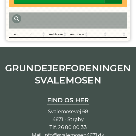
Dato
Tid
Holdnavn
Instruktør
GRUNDEJERFORENINGEN
SVALEMOSEN
FIND OS HER
Svalemosevej 68
4671 - Strøby
Tlf.
26 80 00 33
Mail:
info@svalemosen4671.dk