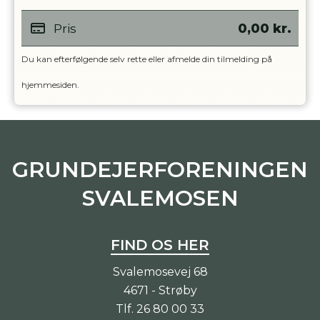
Pris
0,00
kr.
Du kan efterfølgende selv rette eller afmelde din tilmelding på
hjemmesiden.
GRUNDEJERFORENINGEN
SVALEMOSEN
FIND OS HER
Svalemosevej 68
4671 - Strøby
Tlf.
26 80 00 33