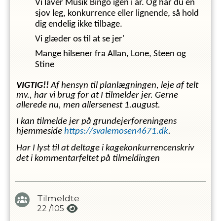
Vi laver Musik Bingo igen i år. Og har du en
sjov leg, konkurrence eller lignende, så hold
dig endelig ikke tilbage.
Vi glæder os til at se jer'
Mange hilsener fra Allan, Lone, Steen og
Stine
VIGTIG!!
Af hensyn til planlægningen, leje af telt
mv., har vi brug for at I tilmelder jer. Gerne
allerede nu, men allersenest 1.august.
I kan tilmelde jer på grundejerforeningens
hjemmeside
https://svalemosen4671.dk
.
Har I lyst til at deltage i kagekonkurrencen
skriv
det i kommentarfeltet på tilmeldingen
Tilmeldte
22
/
105