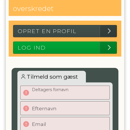
overskredet
OPRET EN PROFIL
LOG IND
Tilmeld som gæst
Deltagers fornavn
Efternavn
Email