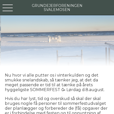
GRUNDEJERFORENINGEN
SVALEMOSEN
Nu hvor vi alle putter os i vinterkulden og det
smukke snelandskab, så tænker jeg, at det da
meget passende er tid til at tænke på årets
hyggeligste SOMMERFEST 🥳 Lørdag d.8.august.
Hvis du har lyst, tid og overskud så skal der skal
bruges nogle få personer til sommerfestudvalget
der planlægger og forbereder de (få) opgaver der
er i forbindelse med festen og til oppyntning af