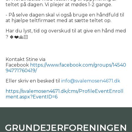
teltet på dagen. Vi plejer at mødes 1-2 gange.
- På selve dagen skal vi også bruge en håndfuld til
at hjælpe teltfirmaet med at sætte teltet op.
Har du lyst, tid og overskud til at give en hånd med
? 🍀❤️🙏🏻
Kontakt Stine via
Facebook
https://www.facebook.com/groups/14540
94771760419/
Eller skriv en besked til
info@svalemosen4671.dk
https://svalemosen4671.dk/cms/ProfileEventEnroll
ment.aspx?EventID=6
GRUNDEJERFORENINGEN