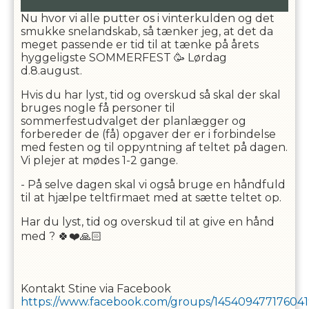
Nu hvor vi alle putter os i vinterkulden og det
smukke snelandskab, så tænker jeg, at det da
meget passende er tid til at tænke på årets
hyggeligste SOMMERFEST 🥳 Lørdag
d.8.august.
Hvis du har lyst, tid og overskud så skal der skal
bruges nogle få personer til
sommerfestudvalget der planlægger og
forbereder de (få) opgaver der er i forbindelse
med festen og til oppyntning af teltet på dagen.
Vi plejer at mødes 1-2 gange.
- På selve dagen skal vi også bruge en håndfuld
til at hjælpe teltfirmaet med at sætte teltet op.
Har du lyst, tid og overskud til at give en hånd
med ? 🍀❤️🙏🏻
Kontakt Stine via Facebook
https://www.facebook.com/groups/145409477176041